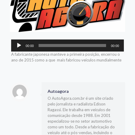
Tocador
00:00
00:00
de
áudio
A fabricante japonesa manteve a primeira posição, encerrou o
ano de 2015 como a que mais fabricou veículos mundialmente
Autoagora
O AutoAgora.com.br é um site criado
pelo jornalista e radialista Edison
Ragassi. Ele trabalha em veículos de
comunicação desde 1988. Em 2001
especializou-se no setor automotivo
como um todo. Desde a fabricação do
veículo até o pós-vendas, incluindo o