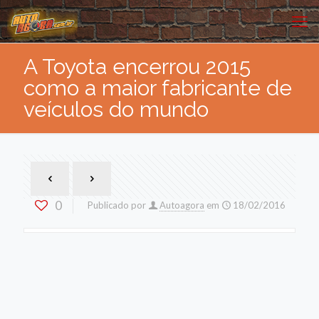
A Toyota encerrou 2015
como a maior fabricante de
veículos do mundo
0
Publicado por
Autoagora
em
18/02/2016