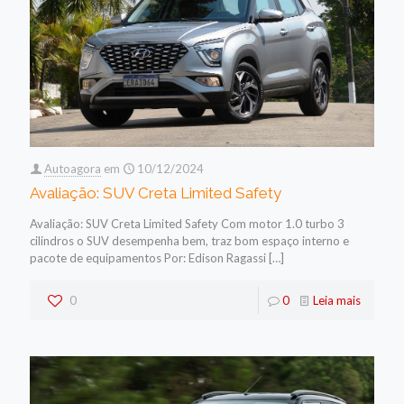
Autoagora
em
10/12/2024
Avaliação: SUV Creta Limited Safety
Avaliação: SUV Creta Limited Safety Com motor 1.0 turbo 3
cilindros o SUV desempenha bem, traz bom espaço interno e
pacote de equipamentos Por: Edison Ragassi
[…]
0
0
Leia mais