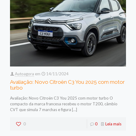
Autoagora
em
14/11/2024
Avaliação: Novo Citroën C3 You 2025 com motor
turbo
Avaliação: Novo Citroën C3 You 2025 com motor turbo O
compacto da marca francesa recebeu o motor T200, câmbio
CVT que simula 7 marchas e figura
[…]
0
0
Leia mais