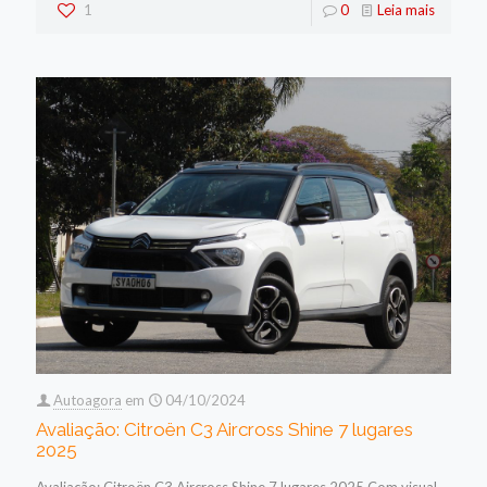
1
0
Leia mais
Autoagora
em
04/10/2024
Avaliação: Citroën C3 Aircross Shine 7 lugares
2025