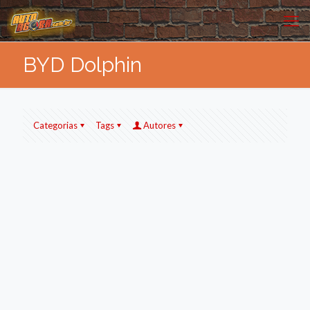
BYD Dolphin
Categorias
Tags
Autores