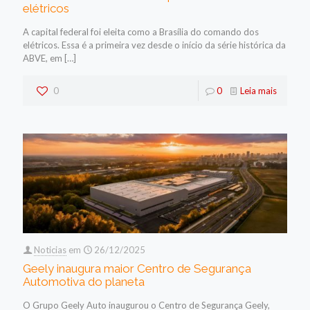
elétricos
A capital federal foi eleita como a Brasília do comando dos
elétricos. Essa é a primeira vez desde o início da série histórica da
ABVE, em
[…]
0
0
Leia mais
Noticias
em
26/12/2025
Geely inaugura maior Centro de Segurança
Automotiva do planeta
O Grupo Geely Auto inaugurou o Centro de Segurança Geely,