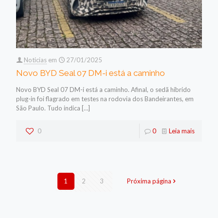
Noticias
em
27/01/2025
Novo BYD Seal 07 DM-i está a caminho
Novo BYD Seal 07 DM-i está a caminho. Afinal, o sedã híbrido
plug-in foi flagrado em testes na rodovia dos Bandeirantes, em
São Paulo. Tudo indica
[…]
0
0
Leia mais
1
2
3
Próxima página