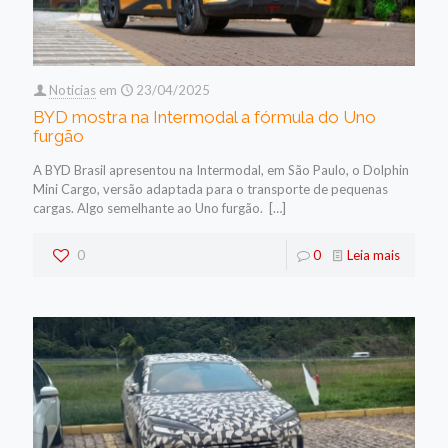
Noticias
em
23/04/2025
BYD mostra na Intermodal a fórmula do Uno
furgão
A BYD Brasil apresentou na Intermodal, em São Paulo, o Dolphin
Mini Cargo, versão adaptada para o transporte de pequenas
cargas. Algo semelhante ao Uno furgão.
[…]
0
0
Leia mais