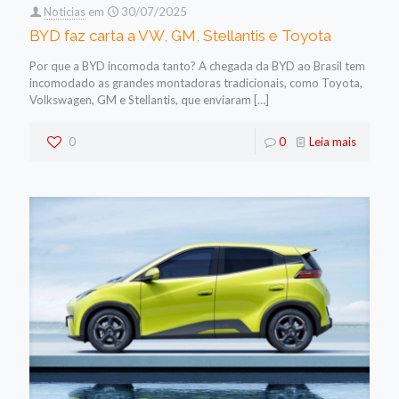
Noticias
em
30/07/2025
BYD faz carta a VW, GM, Stellantis e Toyota
Por que a BYD incomoda tanto? A chegada da BYD ao Brasil tem
incomodado as grandes montadoras tradicionais, como Toyota,
Volkswagen, GM e Stellantis, que enviaram
[…]
0
0
Leia mais