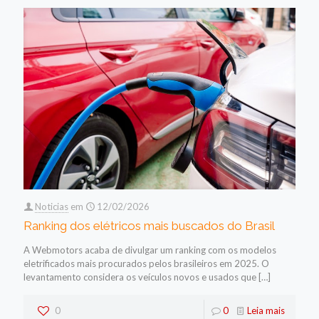
Noticias
em
12/02/2026
Ranking dos elétricos mais buscados do Brasil
A Webmotors acaba de divulgar um ranking com os modelos
eletrificados mais procurados pelos brasileiros em 2025. O
levantamento considera os veículos novos e usados que
[…]
0
0
Leia mais