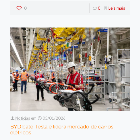
0
0
Leia mais
Noticias
em
05/01/2026
BYD bate Tesla e lidera mercado de carros
elétricos