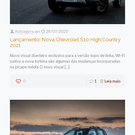
Autoagora
em
28/07/2020
Lançamento: Nova Chevrolet S10 High Country
2021
Novo visual dianteiro exclusivo para a versão topo de linha, Wi-Fi
nativo e nova turbina são algumas das mudanças incorporadas
na picape média O novo visual
[…]
0
1
Leia mais