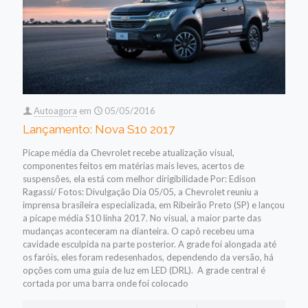
Autoagora
em
05/05/2016
Lançamento: Nova S10 2017
Picape média da Chevrolet recebe atualização visual,
componentes feitos em matérias mais leves, acertos de
suspensões, ela está com melhor dirigibilidade Por: Edison
Ragassi/ Fotos: Divulgação Dia 05/05, a Chevrolet reuniu a
imprensa brasileira especializada, em Ribeirão Preto (SP) e lançou
a picape média S10 linha 2017. No visual, a maior parte das
mudanças aconteceram na dianteira. O capô recebeu uma
cavidade esculpida na parte posterior. A grade foi alongada até
os faróis, eles foram redesenhados, dependendo da versão, há
opções com uma guia de luz em LED (DRL). A grade central é
cortada por uma barra onde foi colocado