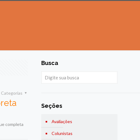
Busca
Categorias
reta
Seções
Avaliações
que completa
Colunistas