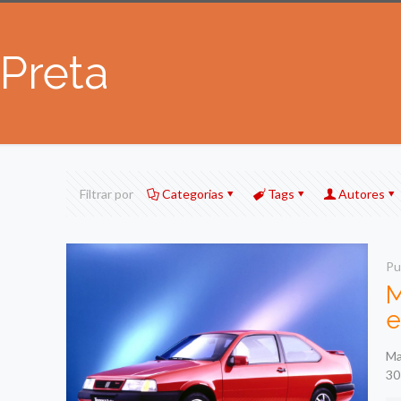
Preta
Filtrar por
Categorias
Tags
Autores
Pu
M
e
Ma
30