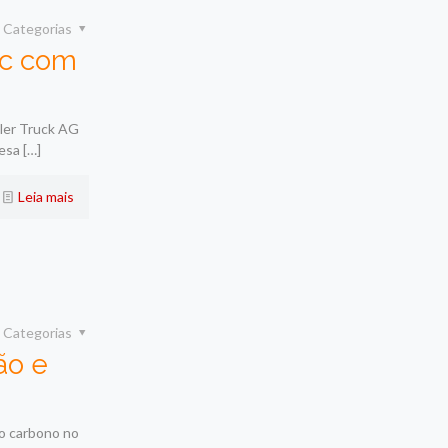
Categorias
ic com
ler Truck AG
resa
[…]
Leia mais
Categorias
ão e
xo carbono no