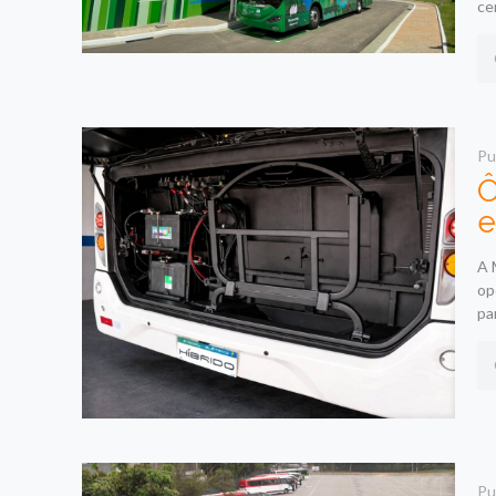
ce
Pu
Ô
e
A 
op
pa
Pu