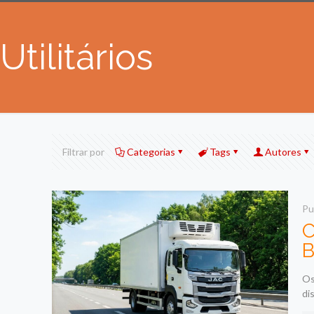
Utilitários
Filtrar por
Categorias
Tags
Autores
Pu
C
B
Os
di