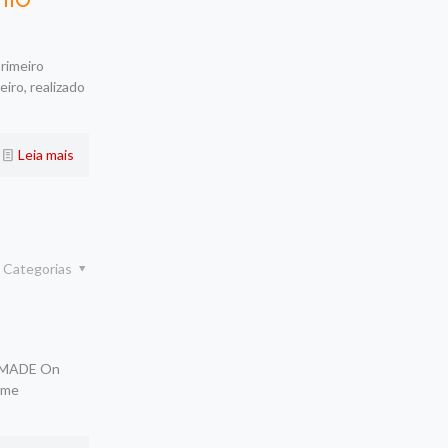
rimeiro
iro, realizado
Leia mais
Categorias
 NOMADE On
ome