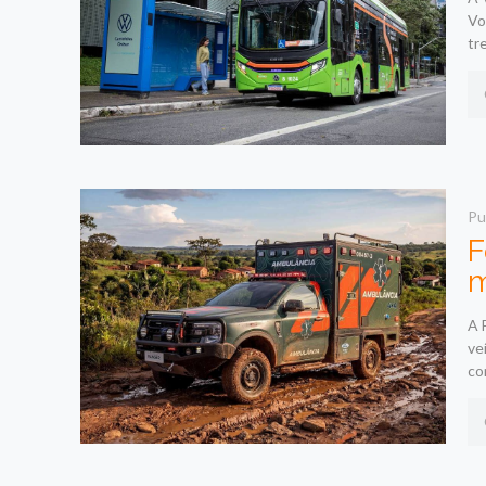
Vo
tr
Pu
F
m
A 
ve
co