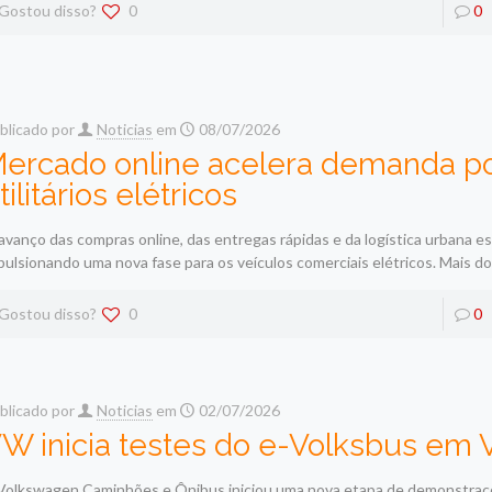
Gostou disso?
0
0
blicado por
Noticias
em
08/07/2026
ercado online acelera demanda p
tilitários elétricos
avanço das compras online, das entregas rápidas e da logística urbana e
pulsionando uma nova fase para os veículos comerciais elétricos. Mais d
Gostou disso?
0
0
blicado por
Noticias
em
02/07/2026
W inicia testes do e-Volksbus em V
Volkswagen Caminhões e Ônibus iniciou uma nova etapa de demonstraç