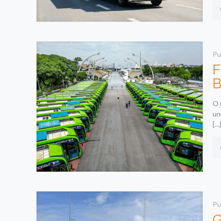
Pu
F
B
O 
un
[…
Pu
G