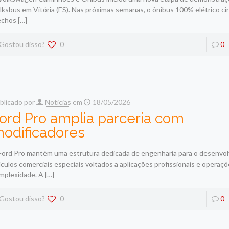
lksbus em Vitória (ES). Nas próximas semanas, o ônibus 100% elétrico ci
echos
[…]
Gostou disso?
0
0
blicado por
Noticias
em
18/05/2026
ord Pro amplia parceria com
odificadores
Ford Pro mantém uma estrutura dedicada de engenharia para o desenvo
ículos comerciais especiais voltados a aplicações profissionais e operaçõ
mplexidade. A
[…]
Gostou disso?
0
0