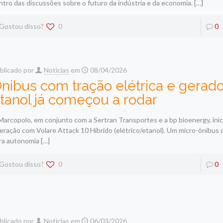
ntro das discussões sobre o futuro da indústria e da economia.
[…]
Gostou disso?
0
0
blicado por
Noticias
em
08/04/2026
nibus com tração elétrica e gerado
tanol já começou a rodar
Marcopolo, em conjunto com a Sertran Transportes e a bp bioenergy, inic
eração com Volare Attack 10 Híbrido (elétrico/etanol). Um micro-ônibus
ra autonomia
[…]
Gostou disso?
0
0
blicado por
Noticias
em
06/03/2026