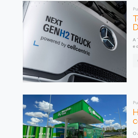
Pu
T
D
A 
e 
Pu
H
c
O 