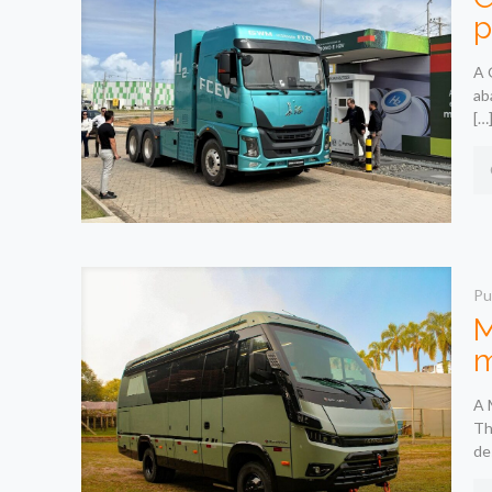
p
A 
ab
[…
Pu
M
m
A 
Th
de