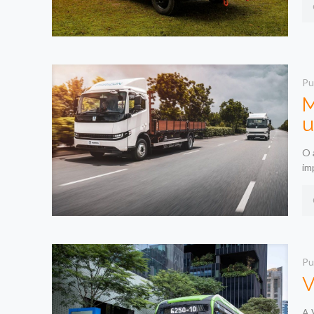
Pu
M
u
O 
im
Pu
V
A 