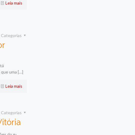
Leia mais
Categorias
or
stá
o que uma
[…]
Leia mais
Categorias
itória
ões do e-