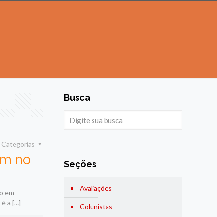
Busca
Categorias
am no
Seções
Avaliações
ão em
 é a
[…]
Colunistas