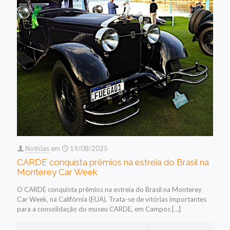
Noticias
em
19/08/2025
CARDE conquista prêmios na estreia do Brasil na
Monterey Car Week
O CARDE conquista prêmios na estreia do Brasil na Monterey
Car Week, na Califórnia (EUA). Trata-se de vitórias importantes
para a consolidação do museu CARDE, em Campos
[…]