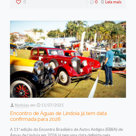
0
0
Leia mais
Noticias
em
11/07/2025
Encontro de Águas de Lindoia já tem data
confirmada para 2026
A 11ª edição do Encontro Brasileiro de Autos Antigos (EBBA) de
Águas de Lindoia em 2026 já tem uma data definida pela