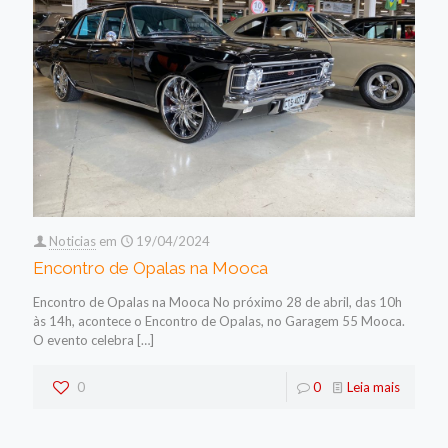
Noticias
em
19/04/2024
Encontro de Opalas na Mooca
Encontro de Opalas na Mooca No próximo 28 de abril, das 10h
às 14h, acontece o Encontro de Opalas, no Garagem 55 Mooca.
O evento celebra
[…]
0
0
Leia mais