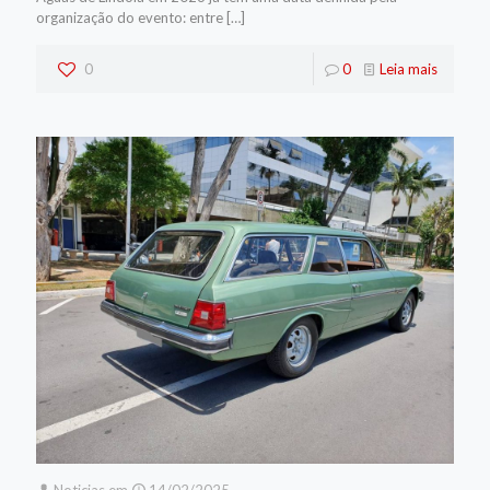
organização do evento: entre
[…]
0
0
Leia mais
Noticias
em
14/02/2025