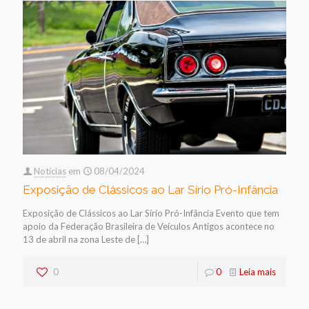
Noticias
em
08/04/2024
Exposição de Clássicos ao Lar Sírio Pró-Infância
Exposição de Clássicos ao Lar Sírio Pró-Infância Evento que tem
apoio da Federação Brasileira de Veículos Antigos acontece no
13 de abril na zona Leste de
[…]
0
0
Leia mais