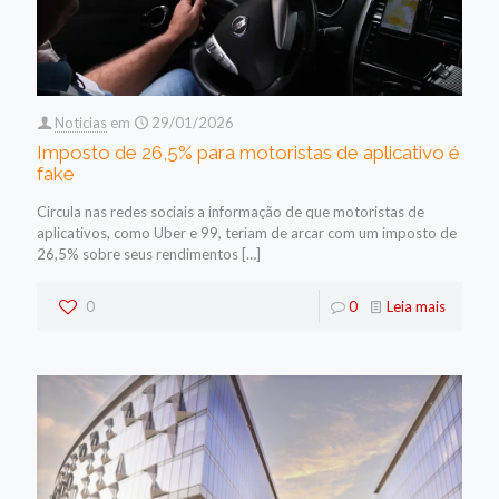
Noticias
em
29/01/2026
Imposto de 26,5% para motoristas de aplicativo é
fake
Circula nas redes sociais a informação de que motoristas de
aplicativos, como Uber e 99, teriam de arcar com um imposto de
26,5% sobre seus rendimentos
[…]
0
0
Leia mais