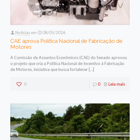
Noticias
em
08/05/2026
CAE aprova Política Nacional de Fabricação de
Motores
A Comissão de Assuntos Econômicos (CAE) do Senado aprovou
o projeto que cria a Política Nacional de Incentivo à Fabricação
de Motores, iniciativa que busca fortalecer
[…]
0
0
Leia mais