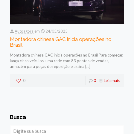
Autoagora
em
24/05/2025
Montadora chinesa GAC inicia operações no
Brasil
Montadora chinesa GAC inicia operações no Brasil Para começar,
lança cinco veículos, uma rede com 83 pontos de vendas,
armazém para peças de reposição e assina
[…]
0
0
Leia mais
Busca