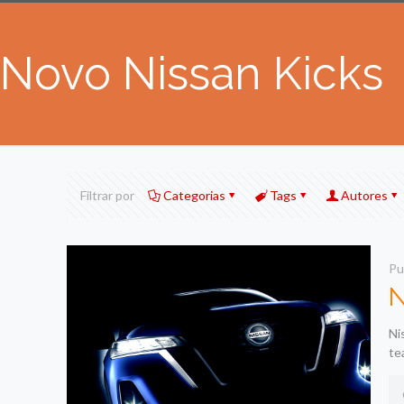
Novo Nissan Kicks
Filtrar por
Categorias
Tags
Autores
Pu
N
Ni
te