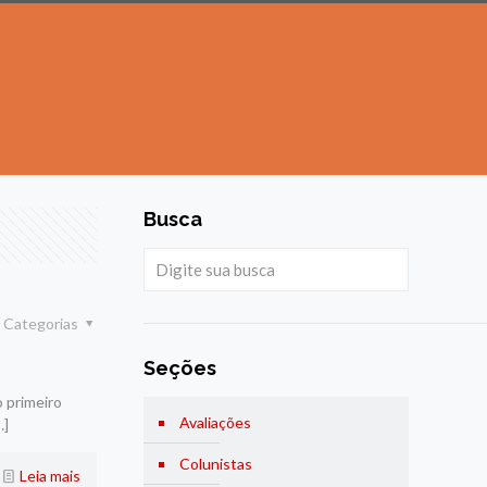
Busca
Categorias
Seções
 primeiro
Avaliações
…]
Colunistas
Leia mais