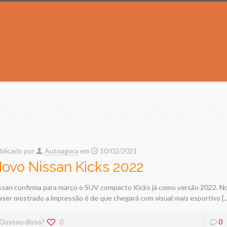
blicado por
Autoagora
em
10/02/2021
ovo Nissan Kicks 2022
ssan confirma para março o SUV compacto Kicks já como versão 2022. No
aser mostrado a impressão é de que chegará com visual mais esportivo
[
Gostou disso?
0
0