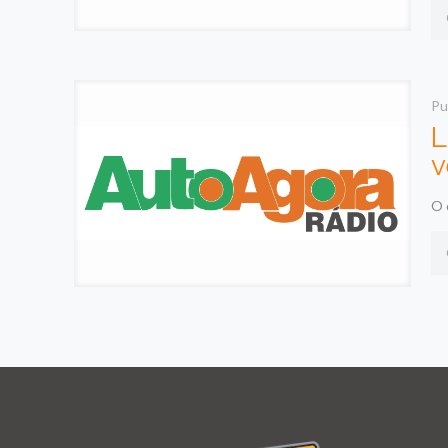
Pu
L
v
O 