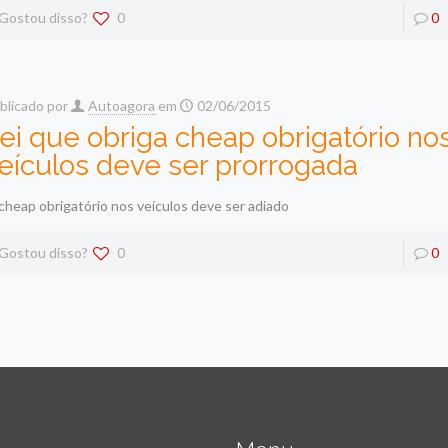
Gostou disso?
0
0
blicado por
Autoagora
em
02/06/2015
ei que obriga cheap obrigatório no
eículos deve ser prorrogada
cheap obrigatório nos veículos deve ser adiado
Gostou disso?
0
0