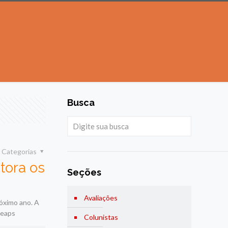
Busca
Categorias
tora os
Seções
Avaliações
róximo ano. A
heaps
Colunistas