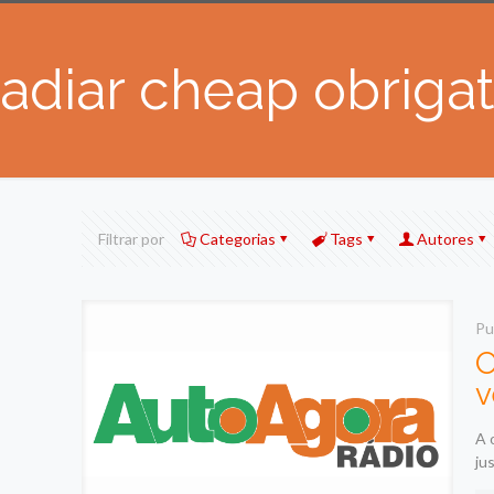
adiar cheap obrigat
Filtrar por
Categorias
Tags
Autores
Pu
O
v
A 
ju