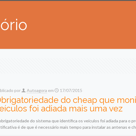
ório
blicado por
Autoagora
em
17/07/2015
brigatoriedade do cheap que moni
eículos foi adiada mais uma vez
obrigatoriedade do sistema que identifica os veículos foi adiada para o p
stificativa é de que é necessário mais tempo para instalar as antenas e c