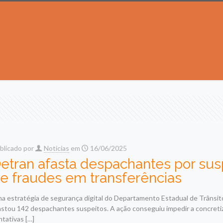
blicado por
Noticias
em
16/06/2025
etran afasta despachantes por sus
e fraudes em transferências
a estratégia de segurança digital do Departamento Estadual de Trânsit
astou 142 despachantes suspeitos. A ação conseguiu impedir a concreti
ntativas
[…]