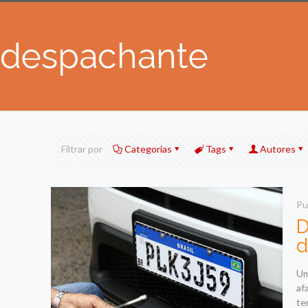
despachante
Filtrar por
Categorias
Tags
Autores
Pu
D
d
Um
af
te