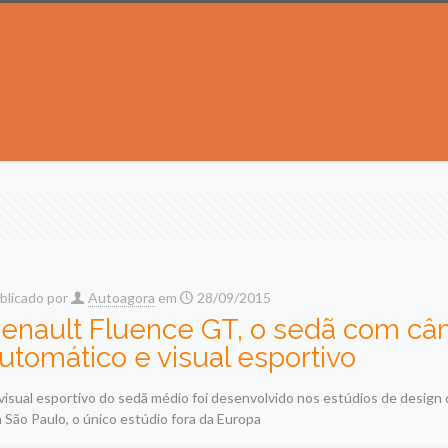
blicado por
Autoagora
em
28/09/2015
enault Fluence GT, o sedã com câ
utomático e visual esportivo
visual esportivo do sedã médio foi desenvolvido nos estúdios de design
 São Paulo, o único estúdio fora da Europa