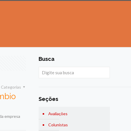
Busca
Categorias
mbio
Seções
Avaliações
 da empresa
Colunistas