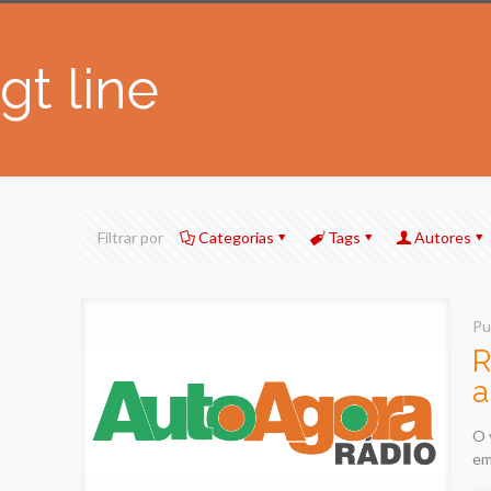
gt line
Filtrar por
Categorias
Tags
Autores
Pu
R
a
O 
em