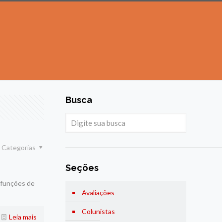
Busca
Categorias
Seções
 funções de
Avaliações
Colunistas
Leia mais