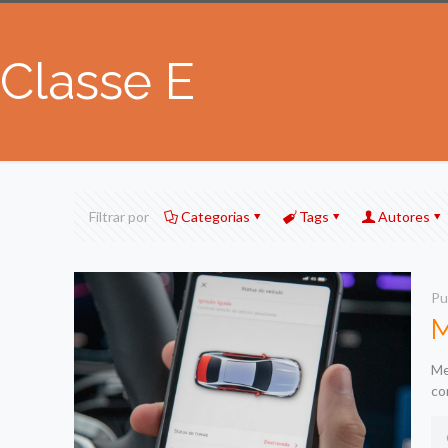
Classe E
Filtrar por
Categorias
Tags
Autores
Pu
M
Me
co