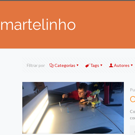
martelinho
Filtrar por
Categorias
Tags
Autores
Pu
C
Co
co