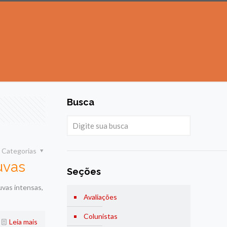
Busca
Categorias
uvas
Seções
uvas intensas,
Avaliações
Colunistas
Leia mais