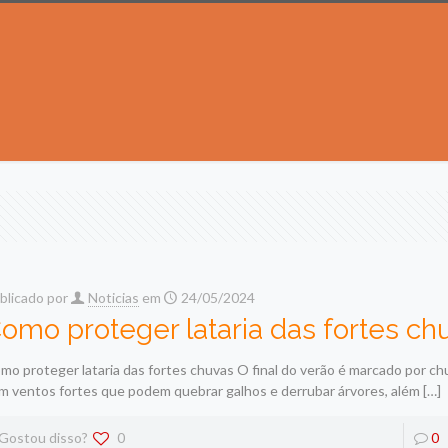
blicado por
Noticias
em
24/05/2024
omo proteger lataria das fortes ch
mo proteger lataria das fortes chuvas O final do verão é marcado por ch
m ventos fortes que podem quebrar galhos e derrubar árvores, além
[…]
Gostou disso?
0
0