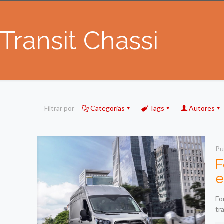
Transit Chassi
Filtrar por
Categorias
Tags
Autores
Pu
F
e
Fo
tr