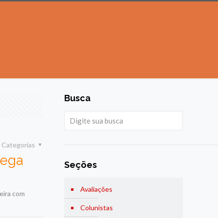
Busca
Categorias
hega
Seções
Avaliações
meira com
Colunistas