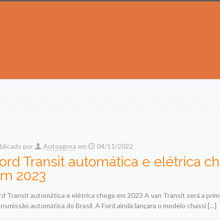
blicado por
Autoagora
em
04/11/2022
ord Transit automática e elétrica c
m 2023
rd Transit automática e elétrica chega em 2023 A van Transit será a pri
ansmissão automática do Brasil. A Ford ainda lançara o modelo chassi
[…]