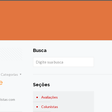
Busca
Categorias
e
Seções
Avaliações
ristas com
]
Colunistas