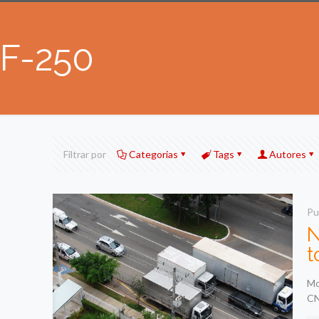
F-250
Filtrar por
Categorias
Tags
Autores
Pu
N
t
Mo
CN