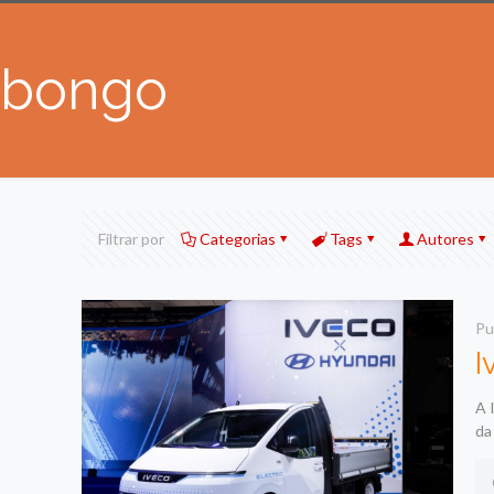
bongo
Filtrar por
Categorias
Tags
Autores
Pu
I
A 
da