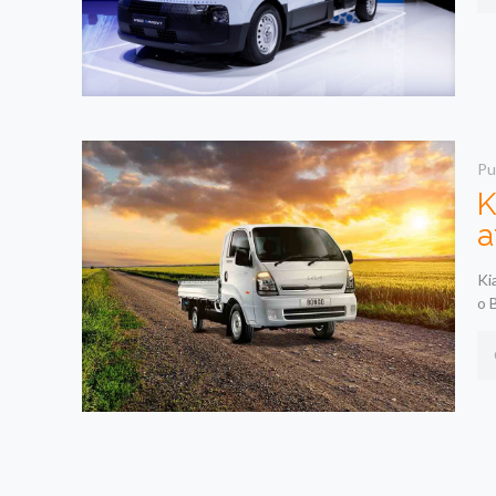
Pu
K
a
Ki
o 