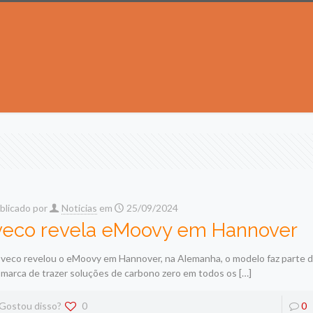
blicado por
Noticias
em
25/09/2024
veco revela eMoovy em Hannover
Iveco revelou o eMoovy em Hannover, na Alemanha, o modelo faz parte d
 marca de trazer soluções de carbono zero em todos os
[…]
Gostou disso?
0
0