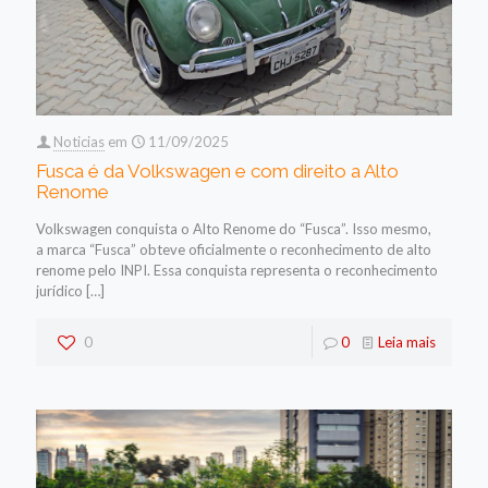
Noticias
em
11/09/2025
Fusca é da Volkswagen e com direito a Alto
Renome
Volkswagen conquista o Alto Renome do “Fusca”. Isso mesmo,
a marca “Fusca” obteve oficialmente o reconhecimento de alto
renome pelo INPI. Essa conquista representa o reconhecimento
jurídico
[…]
0
0
Leia mais