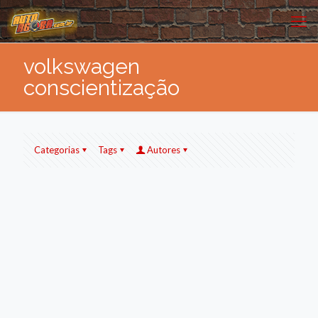
volkswagen
conscientização
Categorias
Tags
Autores