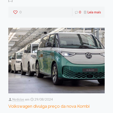
[…]
0
0
Leia mais
Noticias
em
29/08/2024
Volkswagen divulga preço da nova Kombi