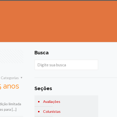
Busca
Categorias
5 anos
Seções
Avaliações
ição limitada
as para
[…]
Colunistas