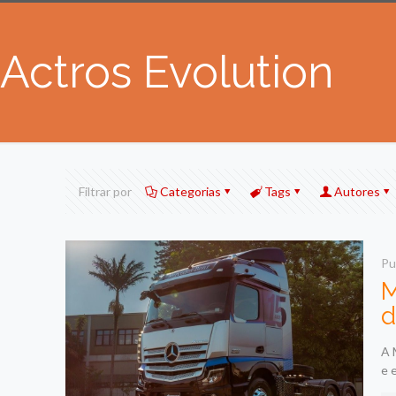
Actros Evolution
Filtrar por
Categorias
Tags
Autores
Pu
M
d
A 
e 