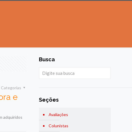
Busca
Categorias
ora e
Seções
Avaliações
m adquiridos
Colunistas