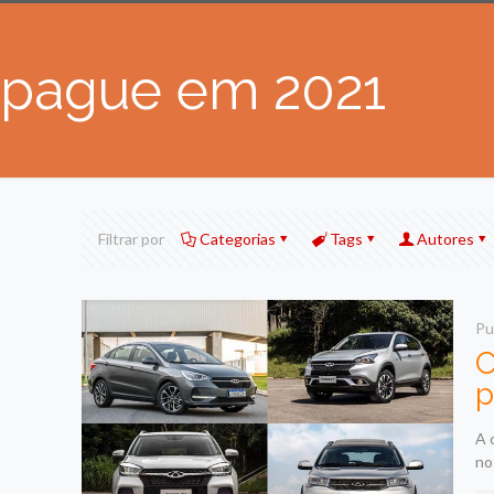
pague em 2021
Filtrar por
Categorias
Tags
Autores
Pu
C
p
A 
no