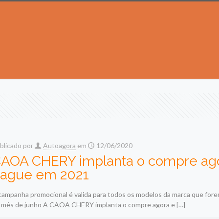
blicado por
Autoagora
em
12/06/2020
AOA CHERY implanta o compre ag
ague em 2021
campanha promocional é valida para todos os modelos da marca que fore
 mês de junho A CAOA CHERY implanta o compre agora e
[…]