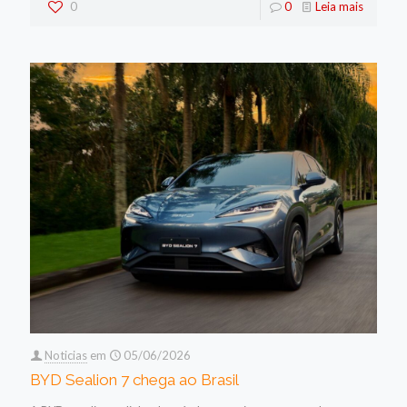
0
0
Leia mais
Noticias
em
05/06/2026
BYD Sealion 7 chega ao Brasil