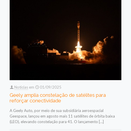
Noticias
em
01/09/2025
Geely amplia constelação de satélites para
reforçar conectividade
A Geely Auto, por meio de sua subsidiária aeroespacial
Geespace, lançou em agosto mais 11 satélites de órbita baixa
(LEO), elevando constelação para 41. O lançamento
[…]