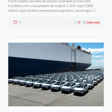
A BYD amplia sua linha de veículos premium no mercado
brasileiro com o lançamento do Sealion 7, SUV cupê 100%
elétrico que combina desempenho esportivo, tecnologia
[…]
0
0
Leia mais