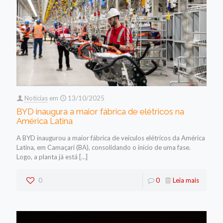
Noticias
em
13/10/2025
BYD inaugura a maior fábrica de elétricos na
América Latina
A BYD inaugurou a maior fábrica de veículos elétricos da América
Latina, em Camaçari (BA), consolidando o início de uma fase.
Logo, a planta já está
[…]
0
0
Leia mais