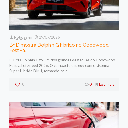
Noticias
em
29/07/2026
BYD mostra Dolphin G híbrido no Goodwood
Festival
O BYD Dolphin G foi um dos grandes destaques do Goodwood
Festival of Speed 2026. O compacto estreou com o sistema
Super Híbrido DM-i, tornando-se o
[…]
0
0
Leia mais