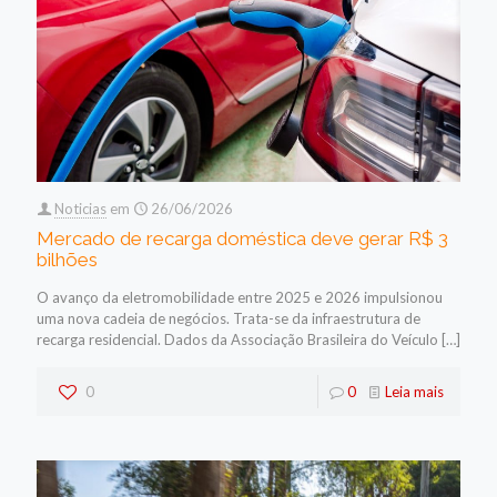
Noticias
em
26/06/2026
Mercado de recarga doméstica deve gerar R$ 3
bilhões
O avanço da eletromobilidade entre 2025 e 2026 impulsionou
uma nova cadeia de negócios. Trata-se da infraestrutura de
recarga residencial. Dados da Associação Brasileira do Veículo
[…]
0
0
Leia mais