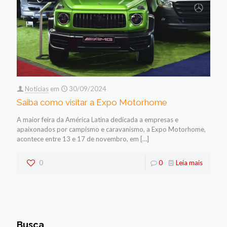
Noticias
em
30/09/2024
Saiba como visitar a Expo Motorhome
A maior feira da América Latina dedicada a empresas e
apaixonados por campismo e caravanismo, a Expo Motorhome,
acontece entre 13 e 17 de novembro, em
[…]
0
0
Leia mais
Busca