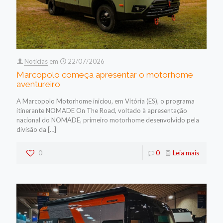
Noticias
em
22/07/2026
Marcopolo começa apresentar o motorhome
aventureiro
A Marcopolo Motorhome iniciou, em Vitória (ES), o programa
itinerante NOMADE On The Road, voltado à apresentação
nacional do NOMADE, primeiro motorhome desenvolvido pela
divisão da
[…]
0
0
Leia mais