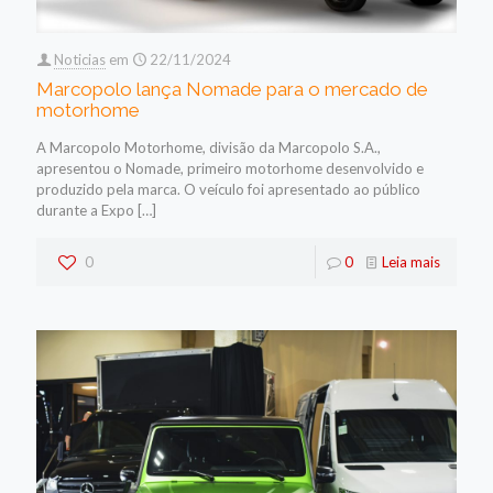
Noticias
em
22/11/2024
Marcopolo lança Nomade para o mercado de
motorhome
A Marcopolo Motorhome, divisão da Marcopolo S.A.,
apresentou o Nomade, primeiro motorhome desenvolvido e
produzido pela marca. O veículo foi apresentado ao público
durante a Expo
[…]
0
0
Leia mais