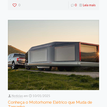
0
0
Leia mais
Noticias
em
10/01/2025
Conheça o Motorhome Elétrico que Muda de
Tamanho