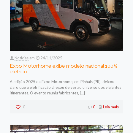
Noticias
em
24/11/2025
Expo Motorhome exibe modelo nacional 100%
elétrico
A edição 2025 da Expo Motorhome, em Pinhais (PR), deixou
claro que a eletrificação chegou de vez ao universo dos viajantes
itinerantes. O evento reuniu fabricantes,
[…]
0
0
Leia mais