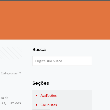
Busca
Categorias
Seções
Avaliações
ssa da
 CO₂ – um dos
Colunistas