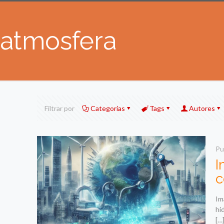
atmosfera
Filtrar por
Categorias
Tags
Autores
Pu
I
c
Im
hi
[…