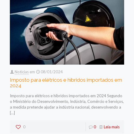
Noticias
em
08/01/2024
Imposto para elétricos e híbridos importados em
2024
Imposto para elétricos e híbridos importados em 2024 Segundo
o Ministério do Desenvolvimento, Indústria, Comércio e Serviços,
a medida pretende ajudar a indústria nacional, desenvolvendo a
[…]
0
0
Leia mais