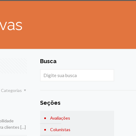
vas
Busca
Categorias
Seções
Avaliações
ilidade
ra clientes
[…]
Colunistas