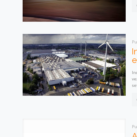
Pu
I
e
In
ve
se
Pu
A