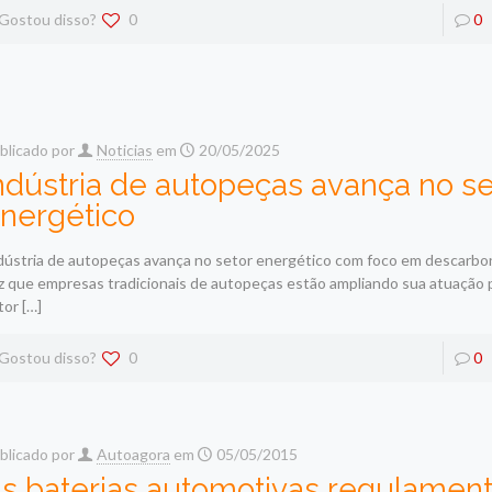
Gostou disso?
0
0
blicado por
Noticias
em
20/05/2025
ndústria de autopeças avança no se
nergético
dústria de autopeças avança no setor energético com foco em descarbo
z que empresas tradicionais de autopeças estão ampliando sua atuação 
tor
[…]
Gostou disso?
0
0
blicado por
Autoagora
em
05/05/2015
s baterias automotivas regulamen