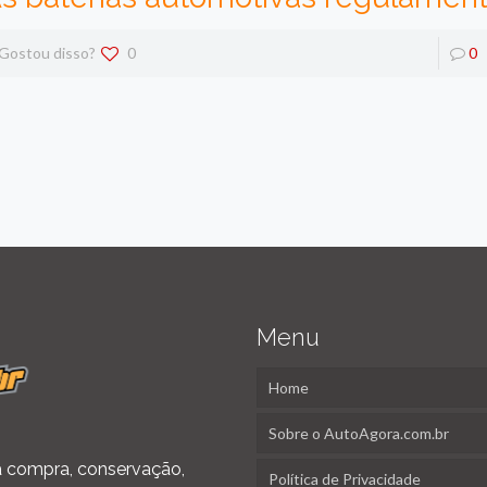
Gostou disso?
0
0
Menu
Home
Sobre o AutoAgora.com.br
 na compra, conservação,
Política de Privacidade