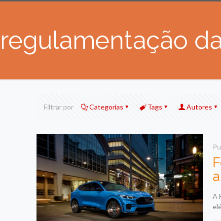
regulamentação das
Filtrar por
Categorias
Tags
Autores
Pu
F
a
A 
el