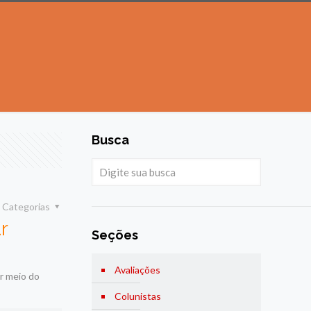
Busca
Categorias
r
Seções
Avaliações
r meio do
Colunistas