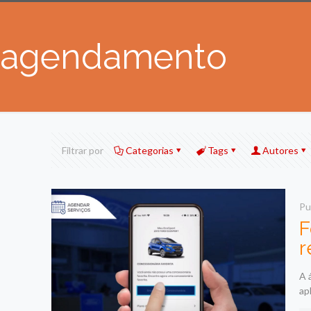
agendamento
Filtrar por
Categorias
Tags
Autores
Pu
F
r
A 
ap