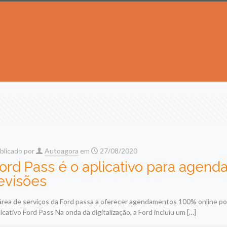
blicado por
Autoagora
em
27/08/2020
ord Pass é o aplicativo para agenda
evisões
área de serviços da Ford passa a oferecer agendamentos 100% online po
licativo Ford Pass Na onda da digitalização, a Ford incluiu um
[…]