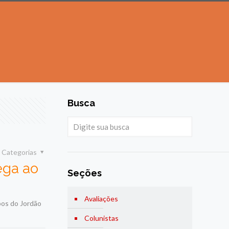
Busca
Categorias
ega ao
Seções
Avaliações
pos do Jordão
Colunistas