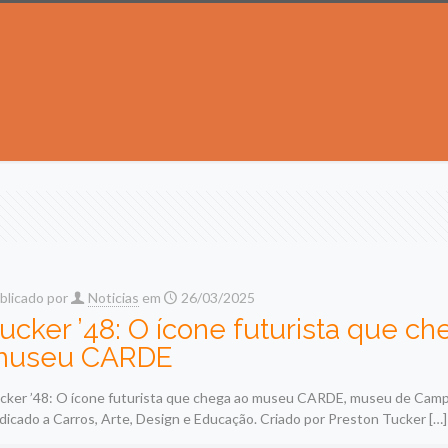
blicado por
Noticias
em
26/03/2025
ucker ’48: O ícone futurista que ch
museu CARDE
cker ’48: O ícone futurista que chega ao museu CARDE, museu de Cam
dicado a Carros, Arte, Design e Educação. Criado por Preston Tucker
[…]