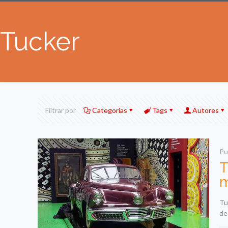
Tucker
Filtrar por
Categorias
Tags
Autores
Pu
T
Tu
de