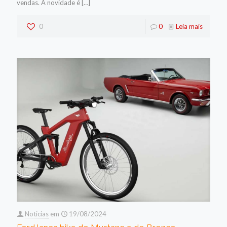
vendas. A novidade é
[…]
0
0
Leia mais
Noticias
em
19/08/2024