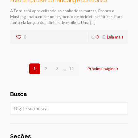
Ford lança bike do Mustang e do Bronco
A Ford está aproveitando as conhecidas marcas, Bronco e
Mustang , para entrar no segmento de bicicletas elétricas. Para
tanto ela lançou duas linhas de e-bikes. Uma
[…]
0
0
Leia mais
1
2
3
...
11
Próxima página
Busca
Seções