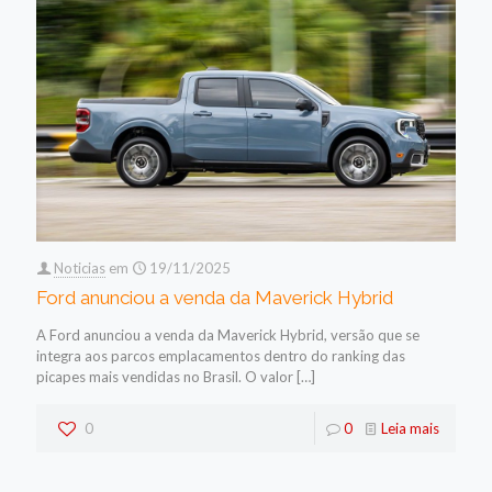
Noticias
em
19/11/2025
Ford anunciou a venda da Maverick Hybrid
A Ford anunciou a venda da Maverick Hybrid, versão que se
integra aos parcos emplacamentos dentro do ranking das
picapes mais vendidas no Brasil. O valor
[…]
0
0
Leia mais