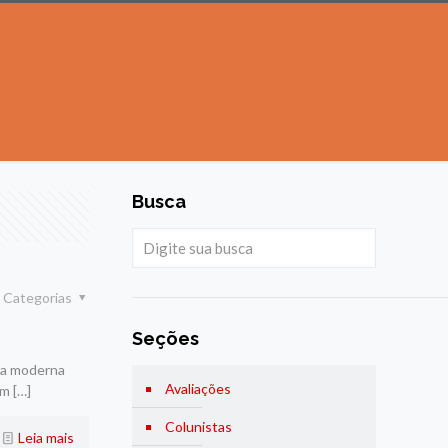
Busca
Categorias
Seções
ra moderna
Avaliações
em
[…]
Colunistas
Leia mais