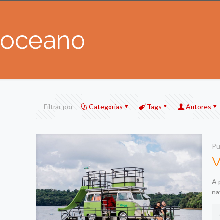
oceano
Filtrar por
Categorias
Tags
Autores
Pu
V
A 
na