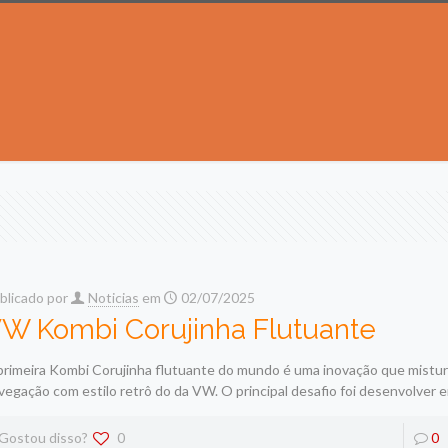
blicado por
Noticias
em
02/07/2025
W Kombi Corujinha Flutuante
primeira Kombi Corujinha flutuante do mundo é uma inovação que mistu
vegação com estilo retrô do da VW. O principal desafio foi desenvolver 
Gostou disso?
0
0