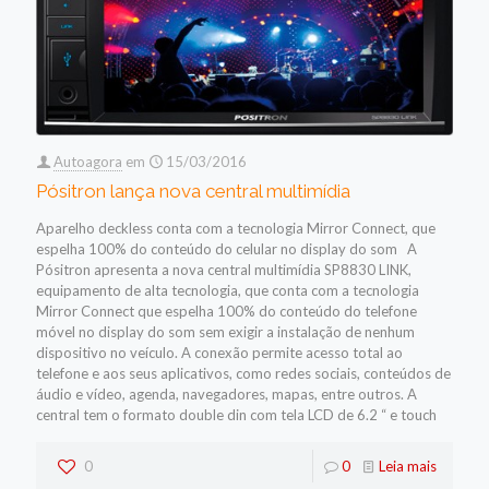
Autoagora
em
15/03/2016
Pósitron lança nova central multimídia
Aparelho deckless conta com a tecnologia Mirror Connect, que
espelha 100% do conteúdo do celular no display do som A
Pósitron apresenta a nova central multimídia SP8830 LINK,
equipamento de alta tecnologia, que conta com a tecnologia
Mirror Connect que espelha 100% do conteúdo do telefone
móvel no display do som sem exigir a instalação de nenhum
dispositivo no veículo. A conexão permite acesso total ao
telefone e aos seus aplicativos, como redes sociais, conteúdos de
áudio e vídeo, agenda, navegadores, mapas, entre outros. A
central tem o formato double din com tela LCD de 6.2 “ e touch
0
0
Leia mais