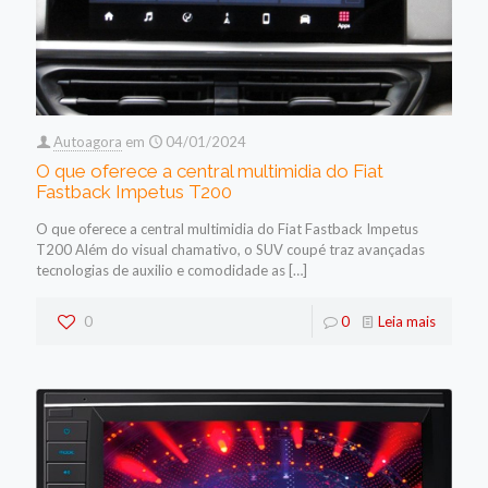
Autoagora
em
04/01/2024
O que oferece a central multimidia do Fiat
Fastback Impetus T200
O que oferece a central multimidia do Fiat Fastback Impetus
T200 Além do visual chamativo, o SUV coupé traz avançadas
tecnologias de auxilio e comodidade as
[…]
0
0
Leia mais