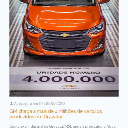
Autoagora
em
28/02/2020
GM chega a mais de 4 milhões de veículos
produzidos em Gravataí
Complexo industrial de Gravataí (RS), onde é produzido o Novo