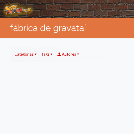
fábrica de gravataí
Categorias
Tags
Autores