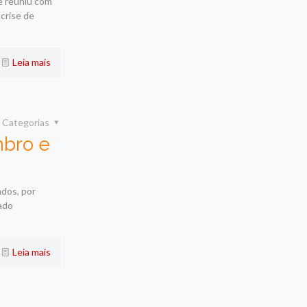
e reuniu com
crise de
Leia mais
Categorias
bro e
ados, por
ado
Leia mais