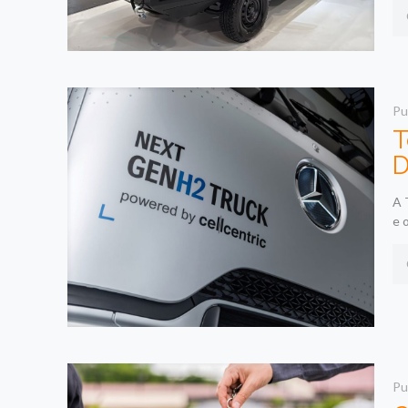
Pu
T
D
A 
e 
Pu