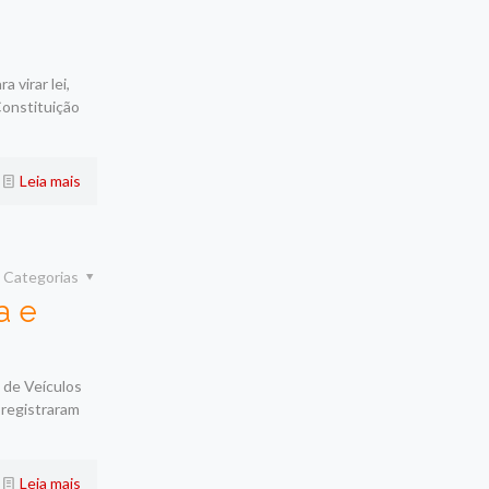
 virar lei,
Constituição
Leia mais
Categorias
a e
 de Veículos
registraram
Leia mais