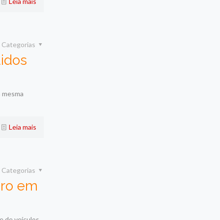
Leia mais
Categorias
didos
 a mesma
Leia mais
Categorias
iro em
e de veículos