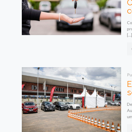
C
c
Co
pr
[…
Pu
E
s
De
Au
um