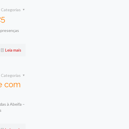
Categorias
25
s presenças
Leia mais
Categorias
e com
das à Abeifa –
s