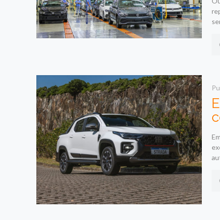
Ou
re
se
Pu
E
c
Em
ex
au