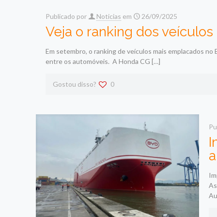
Publicado por
Noticias
em
26/09/2025
Veja o ranking dos veículo
Em setembro, o ranking de veículos mais emplacados no 
entre os automóveis. A Honda CG
[…]
Gostou disso?
0
Pu
I
a
Im
As
Au