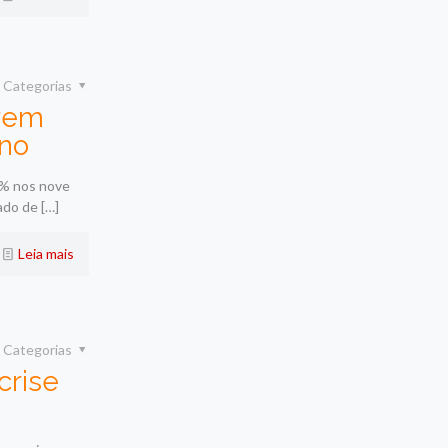
Categorias
arem
ano
7% nos nove
ado de
[…]
Leia mais
Categorias
crise