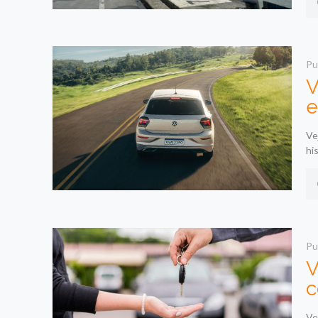
Pu
V
e
Ve
hi
Pu
V
c
Ve