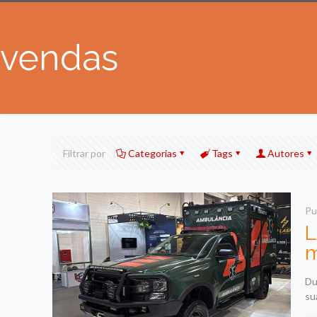
vendas
Filtrar por
Categorias
Tags
Autores
Pu
L
m
Du
su