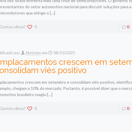
tra vez: Brasil enfrenta mais uma crise de semicondutores. O governo s
presentantes do setor automotivo nacional para discutir soluções para a 
micondutores que atinge o
[…]
Gostou disso?
0
0
blicado por
Noticias
em
08/10/2025
mplacamentos crescem em setem
onsolidam viés positivo
placamentos crescem em setembro e consolidam viés positivo, eletrific
emplo, chegam a 10% do mercado. Portanto, é possível dizer que o merc
tomotivo brasileiro reagiu
[…]
Gostou disso?
0
0