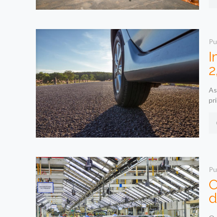
Pu
I
2
As
pr
Pu
O
d