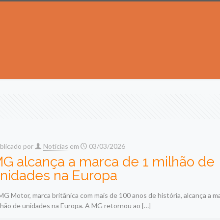
blicado por
Noticias
em
03/03/2026
G alcança a marca de 1 milhão de
nidades na Europa
MG Motor, marca britânica com mais de 100 anos de história, alcança a m
lhão de unidades na Europa. A MG retornou ao
[…]