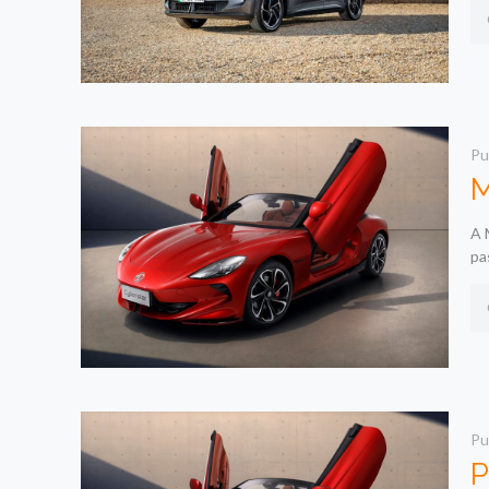
Pu
M
A 
pa
Pu
P