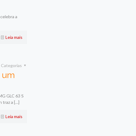
celebra a
Leia mais
Categorias
e um
AMG GLC 63 S
 traz a
[…]
Leia mais