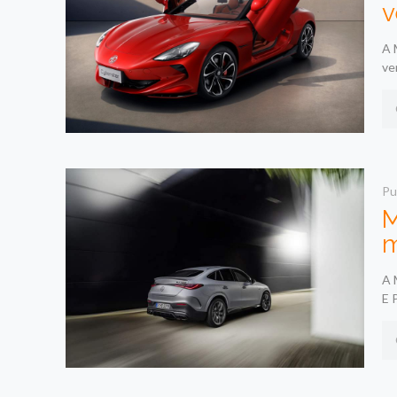
v
A 
ve
Pu
M
m
A 
E 