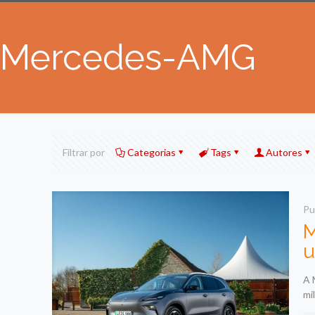
Mercedes-AMG
Filtrar por
Categorias
Tags
Autores
Pu
M
u
A 
mi