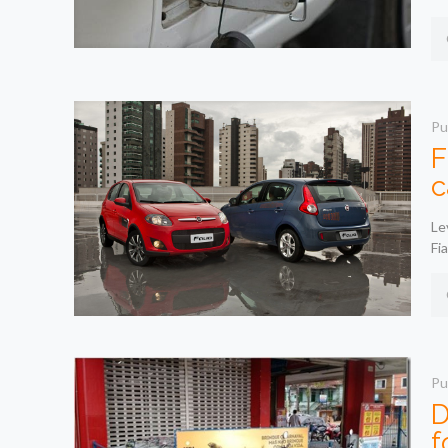
Pu
F
c
Le
Fi
Pu
D
f