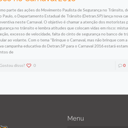
mo parte das ações do Movimento Paulista de Segurança no Trânsito, 
o Paulo, o Departamento Estadual de Trânsito (Detran.SP) lança nova 
eventiva neste Carnaval. O objetivo é chamar a atenção dos motoristas p
gurança no trânsito e lembra atitudes que colocam vidas em risco: mistur
reção, excesso de velocidade, falta do cinto de segurança no banco de tr
lular ao volante. Com o tema “Brinque o Carnaval, mas não brinque com a s
va campanha educativa do Detran.SP para o Carnaval 2016 estará esta
ntos de
Gostou disso?
0
0
Menu