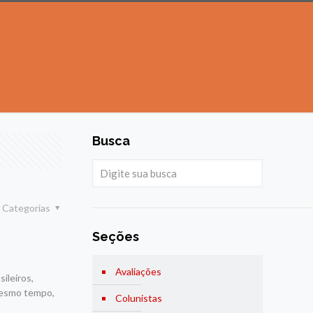
Busca
Categorias
Seções
Avaliações
ileiros,
 mesmo tempo,
Colunistas