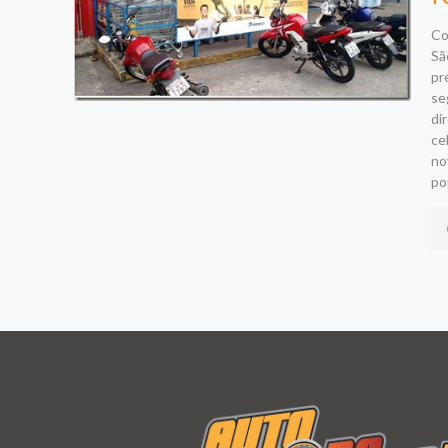
Co
Sã
pr
se
di
ce
no
po