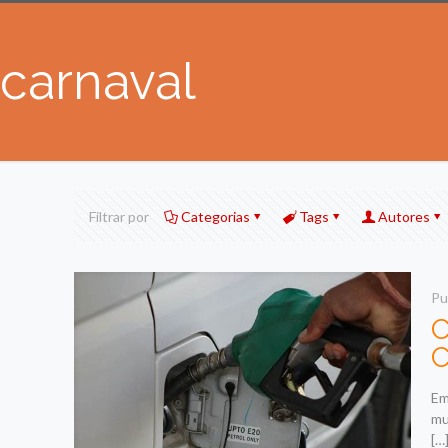
carnaval
Filtrar por
Categorias
Tags
Autores
Pu
C
C
Em
mu
[…