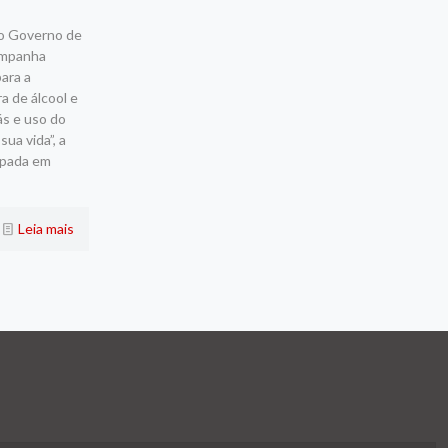
do Governo de
campanha
ara a
a de álcool e
ás e uso do
ua vida”, a
mpada em
Leia mais