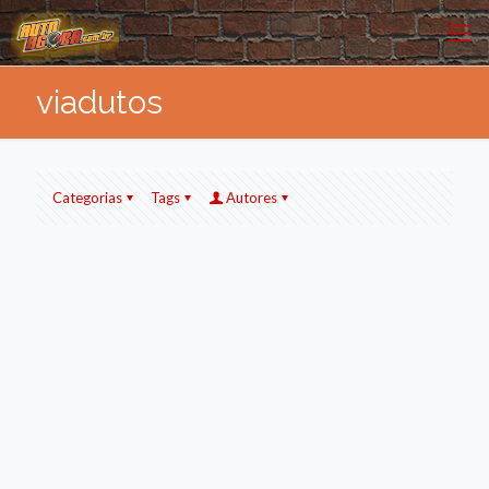
viadutos
Categorias
Tags
Autores