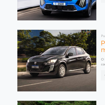
Pu
P
m
O 
co