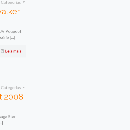
Categorias
walker
 SUV Peugeot
série
[…]
Leia mais
Categorias
t 2008
saga Star
…]