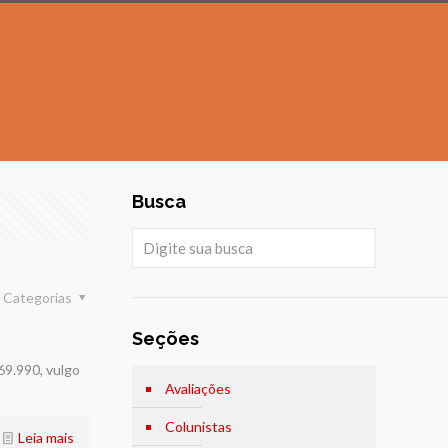
Busca
Categorias
Seções
69.990, vulgo
Avaliações
Colunistas
Leia mais