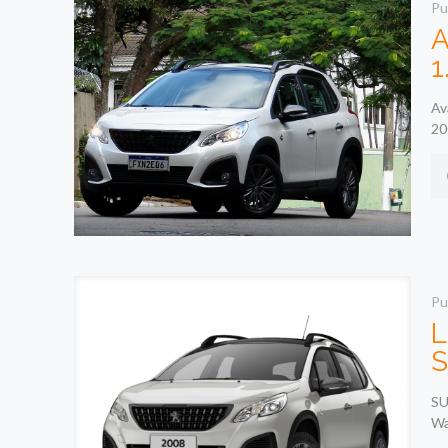
Pu
A
1
Av
20
Pu
L
SU
Wa