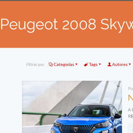
Peugeot 2008 Skyw
Filtrar por
Categorias
Tags
Autores
Pu
N
A 
R$