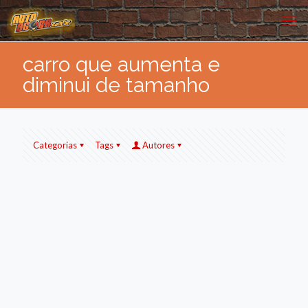
carro que aumenta e
diminui de tamanho
Categorias
Tags
Autores