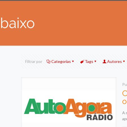
baixo
Filtrar por
Categorias
Tags
Autores
Pu
O
o
A 
ap