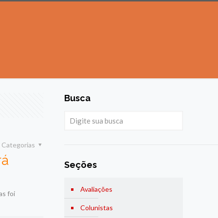
Busca
Categorias
rá
Seções
Avaliações
as foi
Colunistas