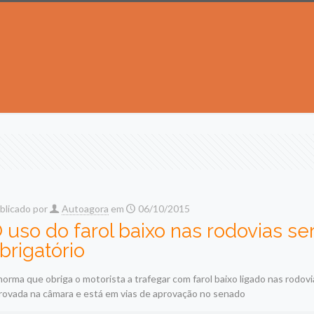
blicado por
Autoagora
em
06/10/2015
 uso do farol baixo nas rodovias se
brigatório
norma que obriga o motorista a trafegar com farol baixo ligado nas rodovi
rovada na câmara e está em vias de aprovação no senado