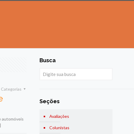
Busca
Categorias
e
Seções
Avaliações
de automóveis
]
Colunistas