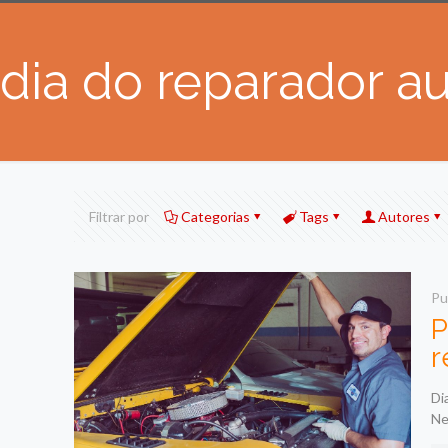
dia do reparador a
Filtrar por
Categorias
Tags
Autores
Pu
P
r
Di
Ne