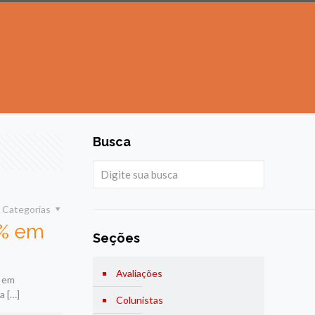
Busca
Categorias
9% em
Seções
Avaliações
4 em
ra
[…]
Colunistas