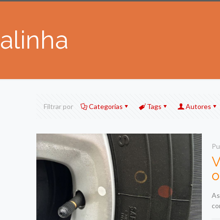
alinha
Filtrar por
Categorias
Tags
Autores
Pu
V
o
As
co