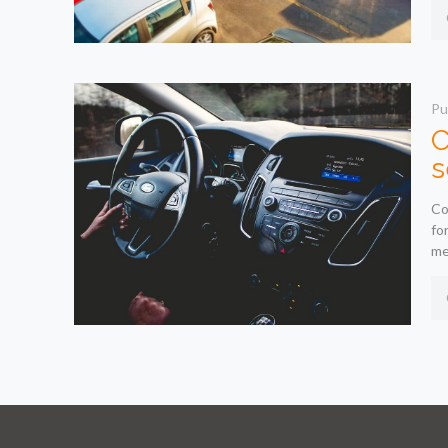
Pu
C
s
Co
fo
me