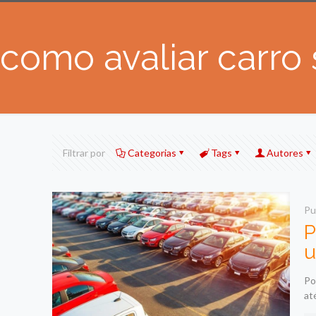
como avaliar carro
Filtrar por
Categorias
Tags
Autores
Pu
P
u
Po
at