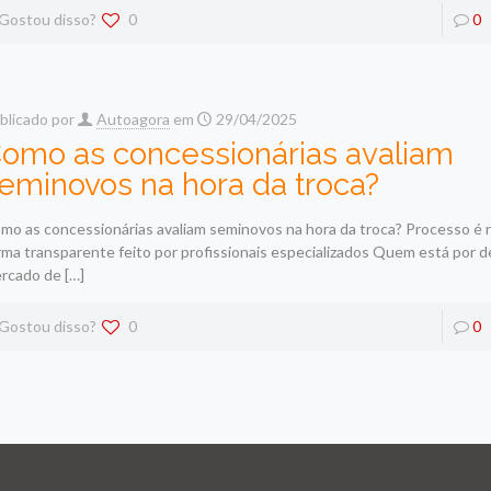
Gostou disso?
0
0
blicado por
Autoagora
em
29/04/2025
omo as concessionárias avaliam
eminovos na hora da troca?
mo as concessionárias avaliam seminovos na hora da troca? Processo é r
rma transparente feito por profissionais especializados Quem está por 
rcado de
[…]
Gostou disso?
0
0