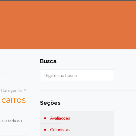
Busca
Categorias
carros
Seções
Avaliações
a lataria ou
Colunistas