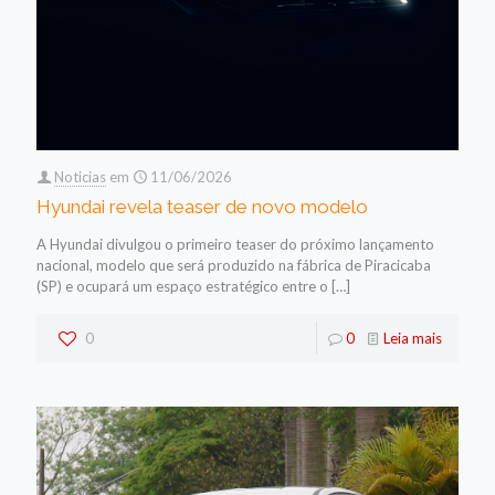
Noticias
em
11/06/2026
Hyundai revela teaser de novo modelo
A Hyundai divulgou o primeiro teaser do próximo lançamento
nacional, modelo que será produzido na fábrica de Piracicaba
(SP) e ocupará um espaço estratégico entre o
[…]
0
0
Leia mais