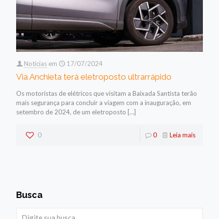
Noticias
em
17/07/2024
Via Anchieta terá eletroposto ultrarrápido
Os motoristas de elétricos que visitam a Baixada Santista terão
mais segurança para concluir a viagem com a inauguração, em
setembro de 2024, de um eletroposto
[…]
0
0
Leia mais
Busca