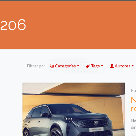
206
Filtrar por
Categorias
Tags
Autores
Pu
N
r
No
di