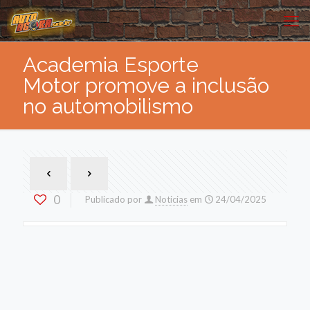
Academia Esporte
Motor promove a inclusão
no automobilismo
0
Publicado por
Noticias
em
24/04/2025