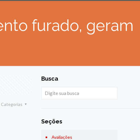
ento furado, geram
Busca
Categorias
Seções
Avaliações