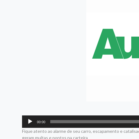
Tocador
00:00
de
Fique atento ao alarme de seu carro, escapamento e catalisa
áudio
geram multas e pontos na carteira