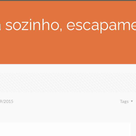
a sozinho, escapam
9/2015
Tags