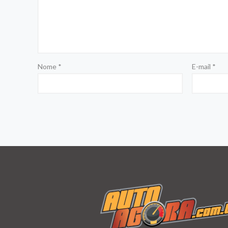
Nome
*
E-mail
*