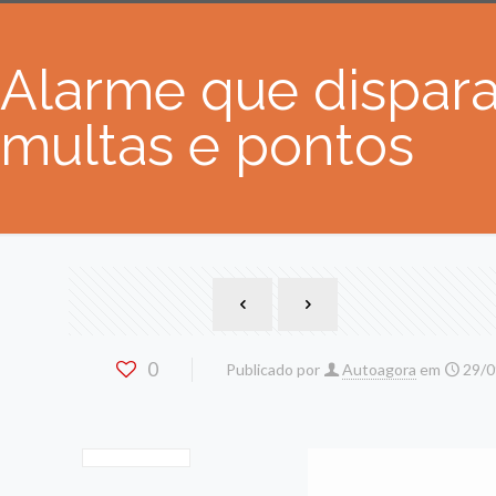
Alarme que dispar
multas e pontos
0
Publicado por
Autoagora
em
29/0