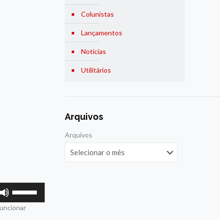
Colunistas
Lançamentos
Notícias
Utilitários
Arquivos
Arquivos
Use
as
funcionar
setas
para