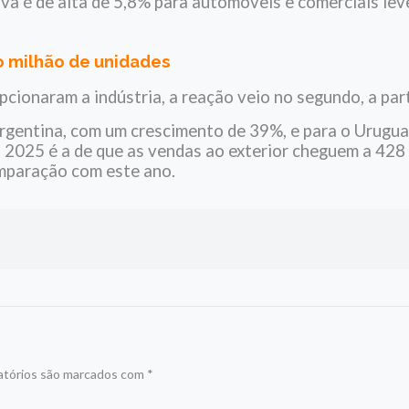
va é de alta de 5,8% para automóveis e comerciais leve
 milhão de unidades
cionaram a indústria, a reação veio no segundo, a parti
gentina, com um crescimento de 39%, e para o Urugua
 2025 é a de que as vendas ao exterior cheguem a 428 
omparação com este ano.
atórios são marcados com
*