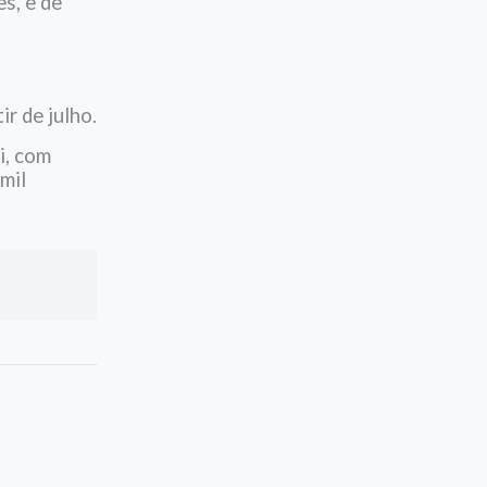
s, e de
r de julho.
i, com
mil