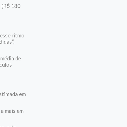
a (R$ 180
nesse ritmo
didas”,
 média de
culos
estimada em
 a mais em