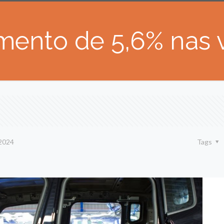
umento de 5,6% nas
2024
Tags