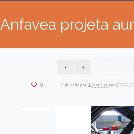
Anfavea projeta a
0
Publicado por
Noticias
em
30/12/