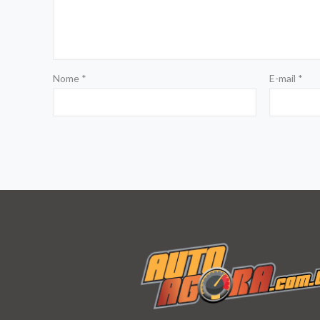
Nome
*
E-mail
*