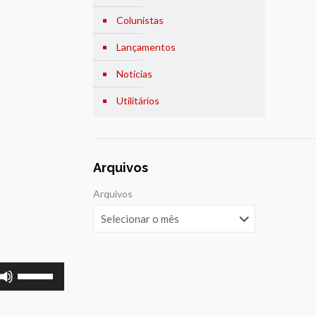
Colunistas
Lançamentos
Notícias
Utilitários
Arquivos
Arquivos
Use
as
setas
para