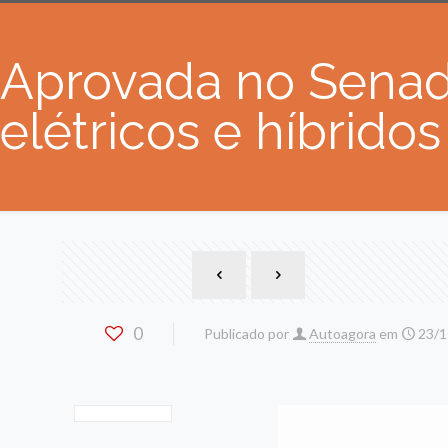
Aprovada no Senado
elétricos e híbridos
0
Publicado por
Autoagora
em
23/1