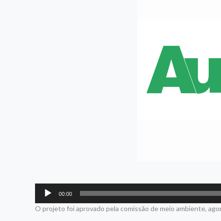
Tocador
00:00
de
O projeto foi aprovado pela comissão de meio ambiente, ag
áudio