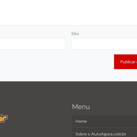
Site
Menu
Home
Sobre o AutoAgora.com.br